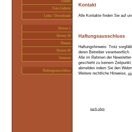
Trainer
Kontakt
Foto Gallerie
Alle Kontakte finden Sie auf u
Links / Downloads
Herren 1
Herren 30
Haftungsausschluss
Damen
Haftungshinweis: Trotz sorgfälti
Herren 40
deren Betreiber verantwortlich.
Alle im Rahmen der Newsletter
Junioren
geschieht zu keinem Zeitpunkt.
abmelden indem Sie den Webmas
Haftungsausschluss
Weitere rechtliche Hinweise,
sie
nach oben