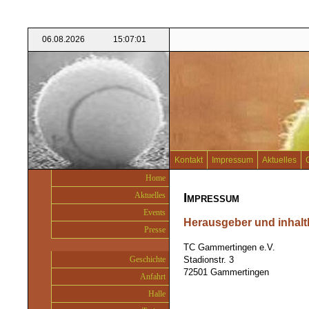
Kontakt
Impressum
Aktuelles
Home
Aktuelles
Impressum
Events
Herausgeber und inhaltl
Presse
TC Gammertingen e.V.
Geschichte
Stadionstr. 3
72501 Gammertingen
Anfahrt
Halle